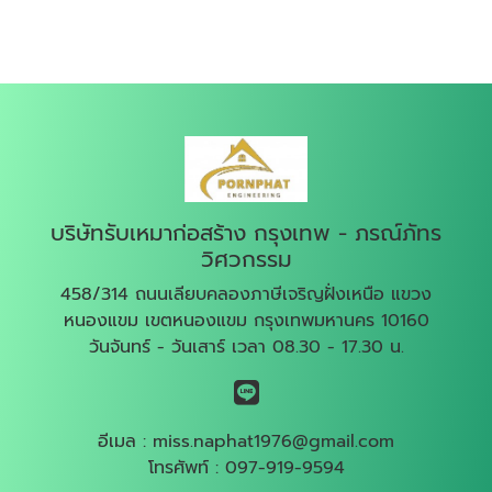
บริษัทรับเหมาก่อสร้าง กรุงเทพ - ภรณ์ภัทร
วิศวกรรม
458/314 ถนนเลียบคลองภาษีเจริญฝั่งเหนือ แขวง
หนองแขม เขตหนองแขม กรุงเทพมหานคร 10160
วันจันทร์ - วันเสาร์ เวลา 08.30 - 17.30 น.
อีเมล :
miss.naphat1976@gmail.com
โทรศัพท์ :
097-919-9594